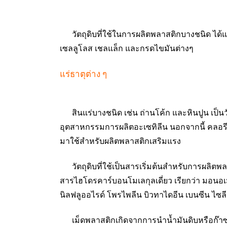
วัตถุดิบที่ใช้ในการผลิตพลาสติกบางชนิด ได้แก่
เซลลูโลส เชลแล็ก และกรดไขมันต่างๆ
แร่ธาตุต่าง ๆ
สินแร่บางชนิด เช่น ถ่านโค้ก และหินปูน เป็นวั
อุตสาหกรรมการผลิตอะเซทิลีน นอกจากนี้ คลอรี
มาใช้สำหรับผลิตพลาสติกเสริมแรง
วัตถุดิบที่ใช้เป็นสารเริ่มต้นสำหรับการผลิตพลา
สารไฮโดรคาร์บอนโมเลกุลเดี่ยว เรียกว่า มอนอเมอ
นิลฟลูออไรด์ โพรไพลีน บิวทาไดอีน เบนซีน ไซลี
เม็ดพลาสติกเกิดจากการนำน้ำมันดิบหรือก๊า