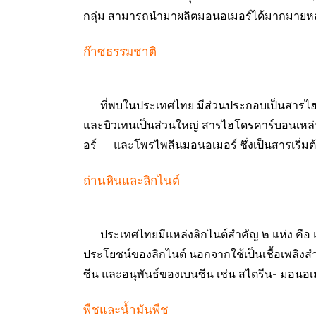
กลุ่ม สามารถนำมาผลิตมอนอเมอร์ได้มากมายห
ก๊าซธรรมชาติ
ที่พบในประเทศไทย มีส่วนประกอบเป็นสารไฮโด
และบิวเทนเป็นส่วนใหญ่ สารไฮโดรคาร์บอนเหล่าน
อร์ และโพรไพลีนมอนอเมอร์ ซึ่งเป็นสารเริ่ม
ถ่านหินและลิกไนต์
ประเทศไทยมีแหล่งลิกไนต์สำคัญ ๒ แห่ง คือ แม
ประโยชน์ของลิกไนต์ นอกจากใช้เป็นเชื้อเพลิงส
ซีน และอนุพันธ์ของเบนซีน เช่น สไตรีน- มอนอเม
พืชและน้ำมันพืช