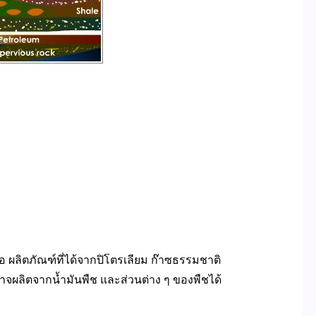
อ ผลิตภัณฑ์ที่ได้จากปิโตรเลียม ก๊าซธรรมชาติ
อาจผลิตจากน้ำมันพืช และส่วนต่าง ๆ ของพืชได้