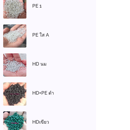
PE 1
PE ใส A
HD นม
HD+PE ดำ
HDเขียว