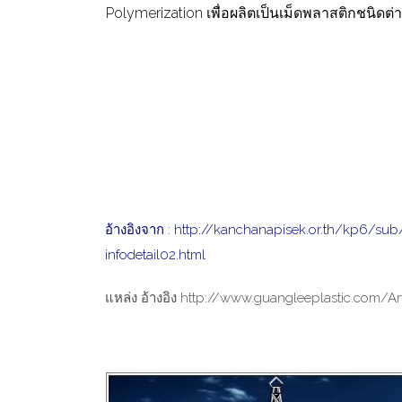
Polymerization เพื่อผลิตเป็นเม็ดพลาสติกชนิดต่า
.
.
อ้างอิงจาก
: http://kanchanapisek.or.th/kp6/
infodetail02.html
แหล่ง อ้างอิง http://www.guangleeplastic.com/Art