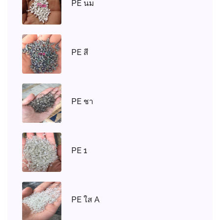
PE นม
PE สี
PE ชา
PE 1
PE ใส A