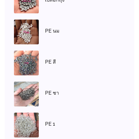
PE นม
PE สี
PE ชา
PE 1