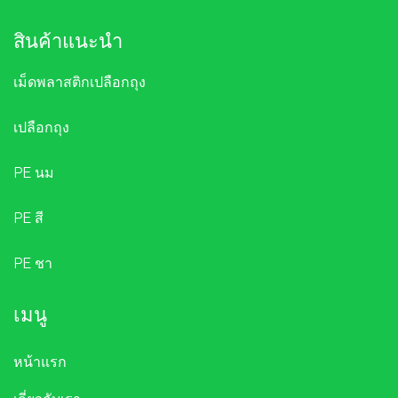
สินค้าแนะนำ
เม็ดพลาสติกเปลือกถุง
เปลือกถุง
PE นม
PE สี
PE ชา
เมนู
หน้าแรก