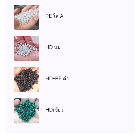
PE ใส A
HD นม
HD+PE ดำ
HDเขียว