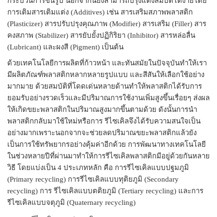
กระบวนการขึ้นรูป นอกจากนี้ยังสามารถปรุงแต่งสมบัติได้ง่ายโดย
การเติมสารเติมแต่ง (Additives) เช่น สารเสริมสภาพพลาสติก
(Plasticizer) สารปรับปรุงคุณภาพ (Modifier) สารเสริม (Filler) สาร
คงสภาพ (Stabilizer) สารยับยั้งปฏิกิริยา (Inhibitor) สารหล่อลื่น
(Lubricant) และผงสี (Pigment) เป็นต้น
ด้วยเทคโนโลยีการผลิตที่ก้าวหน้า และทันสมัยในปัจจุบันทำให้เรา
มีผลิตภัณฑ์พลาสติกหลากหลายรูปแบบ และสีสันให้เลือกใช้อย่าง
มากมาย ด้วยสมบัติที่โดดเด่นหลายด้านทำให้พลาสติกได้รับการ
ยอมรับอย่างรวดเร็วและมีปริมาณการใช้งานเพิ่มสูงขึ้นเรื่อยๆ ส่งผล
ให้เกิดขยะพลาสติกในปริมาณสูงมากขึ้นตามด้วย ดังนั้นการนำ
พลาสติกกลับมาใช้ใหม่หรือการ รีไซเคิลจึงได้รับความสนใจเป็น
อย่างมากเพราะนอกจากจะช่วยลดปริมาณขยะพลาสติกแล้วยัง
เป็นการใช้ทรัพยากรอย่างคุ้มค่าอีกด้วย การพัฒนาทางเทคโนโลยี
ในช่วงหลายปีที่ผ่านมาทำให้การรีไซเคิลพลาสติกมีอยู่ด้วยกันหลาย
วิธี โดยแบ่งเป็น 4 ประเภทหลัก คือ การรีไซเคิลแบบปฐมภูมิ
(Primary recycling) การรีไซเคิลแบบทุติยภูมิ (Secondary
recycling) การ รีไซเคิลแบบตติยภูมิ (Tertiary recycling) และการ
รีไซเคิลแบบจตุภูมิ (Quaternary recycling)