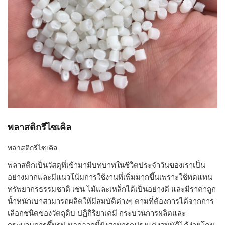
พลาสติกรีไซเคิล
พลาสติกรีไซเคิล
พลาสติกเป็นวัสดุที่เข้ามามีบทบาทในชีวิตประจำวันของเราเป็น
อย่างมากและมีแนวโน้มการใช้งานที่เพิ่มมากขึ้นเพราะใช้ทดแทน
ทรัพยากรธรรมชาติ เช่น ไม้และเหล็กได้เป็นอย่างดี และมีราคาถูก
น้ำหนักเบาสามารถผลิตให้มีสมบัติต่างๆ ตามที่ต้องการได้จากการ
เลือกชนิดของวัตถุดิบ ปฏิกิริยาเคมี กระบวนการผลิตและ