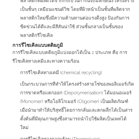
พลาสติกที่ผลิตได้จากกระบวนการนี้จะมีลักษณะโครงสร้าง
เป็นชั้นๆ เหมือนแซนด์วิช โดยที่ผิวหน้าเป็นชั้นที่ผลิตจาก
พลาสติกใหม่ซึ่งมีความต้านทานต่อแรงดึงสูง ป้องกันการ
ขีดข่วนได้ดีและมีสีสันน่าใช้ ส่วนชั้นกลางเป็นชั้นของ
พลาสติกรีไซเคิล
การรีไซเคิลแบบตติยภูมิ
การรีไซเคิลแบบตติยภูมิแบ่งออกได้เป็น 2 ประเภท คือ การ
รีไซเคิลทางเคมีและทางความร้อน
การรีไซเคิลทางเคมี (chemical recycling)
เป็นกระบวนการที่ทำให้โครงสร้างสายโซ่ของพอลิเมอร์เกิด
การขาดหรือแตกออก (Depolymerisation) ได้มอนอเมอร์
(Monomer) หรือโอลิโกเมอร์ (Oligomer) เป็นผลิตภัณฑ์
เมื่อนำมาทำให้บริสุทธิ์โดยการกลั่นและตกผลึกได้เป็นสาร
ตั้งต้นที่มีคุณภาพสูงซึ่งสามารถนำไปใช้ผลิตเป็นเพทได้
ใหม่
การรีไซเคิลทางความร้อน (Thermolysis)