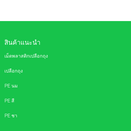
สินค้าแนะนำ
เม็ดพลาสติกเปลือกถุง
เปลือกถุง
PE นม
PE สี
PE ชา