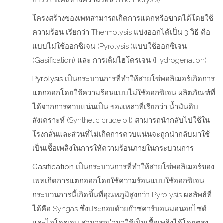
โครงสร้างของเพทสามารถเกิดการแตกหรือขาดได้โดยใช้
ความร้อน เรียกว่า Thermolysis แบ่งออกได้เป็น 3 วิธี คือ
แบบไม่ใช้ออกซิเจน (Pyrolysis )แบบใช้ออกซิเจน
(Gasification) และ การเติมไฮโดรเจน (Hydrogenation)
Pyrolysis
เป็นกระบวนการที่ทำให้สายโซ่พอลิเมอร์เกิดการ
แตกออกโดยใช้ความร้อนแบบไม่ใช้ออกซิเจน ผลิตภัณฑ์ที่
ได้จากการควบแน่นเป็น ของเหลวที่เรียกว่า น้ำมันดิบ
สังเคราะห์ (Synthetic crude oil) สามารถนำกลับไปใช้ใน
โรงกลั่นและส่วนที่ไม่เกิดการควบแน่นจะถูกนำกลับมาใช้
เป็นเชื้อเพลิงในการให้ความร้อนภายในกระบวนการ
Gasification
เป็นกระบวนการที่ทำให้สายโซ่พอลิเมอร์ของ
เพทเกิดการแตกออกโดยใช้ความร้อนแบบใช้ออกซิเจน
กระบวนการนี้เกิดขึ้นที่อุณหภูมิสูงกว่า Pyrolysis ผลลัพธ์ที่
ได้คือ Syngas ซึ่งประกอบด้วยก๊าซคาร์บอนมอนอกไซด์
และไฮโดรเจน สามารถนำมาใช้เป็นเชื้อเพลิงได้โดยตรง