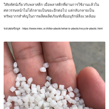
วิสัยทัศน์เกี่ยวกับพลาสติก เมื่อพลาสติกที่ผ่านการใช้งานแล้วใน
ศตวรรษหน้าไม่ได้กลายเป็นขยะอีกต่อไป แต่กลับกลายเป็น
ทรัพยากรสำคัญในการผลิตผลิตภัณฑ์เพื่ออนุรักษ์สิ่งแวดล้อม
ขอบคุณข้อมูล : https://www.mtec.or.th/bio-plastic/what-is-plastic/recycle-plastic.html