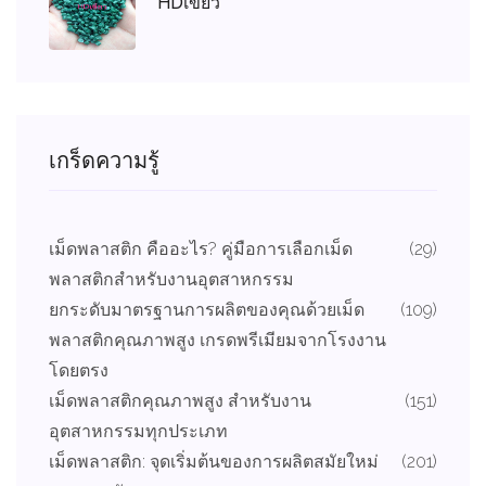
HDเขียว
เกร็ดความรู้
เม็ดพลาสติก คืออะไร? คู่มือการเลือกเม็ด
(29)
พลาสติกสำหรับงานอุตสาหกรรม
ยกระดับมาตรฐานการผลิตของคุณด้วยเม็ด
(109)
พลาสติกคุณภาพสูง เกรดพรีเมียมจากโรงงาน
โดยตรง
เม็ดพลาสติกคุณภาพสูง สำหรับงาน
(151)
อุตสาหกรรมทุกประเภท
เม็ดพลาสติก: จุดเริ่มต้นของการผลิตสมัยใหม่
(201)