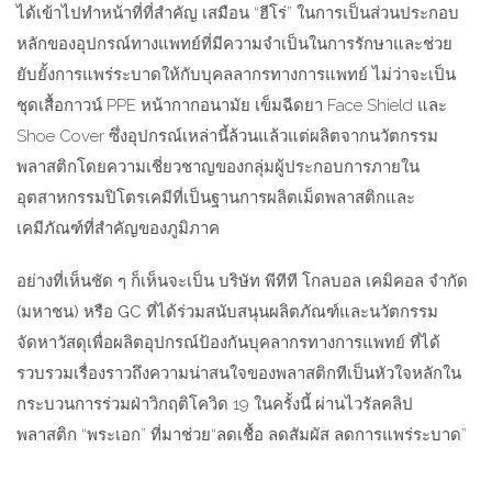
ได้เข้าไปทำหน้าที่ที่สำคัญ เสมือน
“
ฮีโร่
”
ในการเป็นส่วนประกอบ
หลักของอุปกรณ์ทางแพทย์ที่มีความจำเป็นในการรักษาและช่วย
ยับยั้งการแพร่ระบาดให้กับบุคลลากรทางการแพทย์ ไม่ว่าจะเป็น
ชุดเสื้อกาวน์
PPE
หน้ากากอนามัย เข็มฉีดยา
Face Shield
และ
Shoe Cover
ซึ่งอุปกรณ์เหล่านี้ล้วนแล้วแต่ผลิตจากนวัตกรรม
พลาสติกโดยความเชี่ยวชาญของกลุ่มผู้ประกอบการภายใน
อุตสาหกรรมปิโตรเคมีที่เป็นฐานการผลิตเม็ดพลาสติกและ
เคมีภัณฑ์ที่สำคัญของภูมิภาค
อย่างที่เห็นชัด ๆ ก็เห็นจะเป็น
บริษัท พีทีที โกลบอล เคมิคอล จำกัด
(
มหาชน
)
หรือ
GC
ที่ได้ร่วมสนับสนุนผลิตภัณฑ์และนวัตกรรม
จัดหาวัสดุเพื่อผลิตอุปกรณ์ป้องกันบุคลากรทางการแพทย์ ที่ได้
รวบรวมเรื่องราวถึงความน่าสนใจของพลาสติกทีเป็นหัวใจหลักใน
กระบวนการร่วมฝ่าวิกฤติโควิด
19
ในครั้งนี้ ผ่านไวรัลคลิป
พลาสติก
“
พระเอก
”
ที่มาช่วย
“
ลดเชื้อ ลดสัมผัส ลดการแพร่ระบาด
”