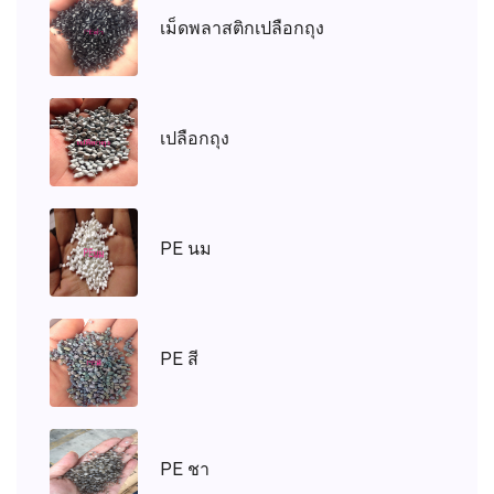
เม็ดพลาสติกเปลือกถุง
เปลือกถุง
PE นม
PE สี
PE ชา