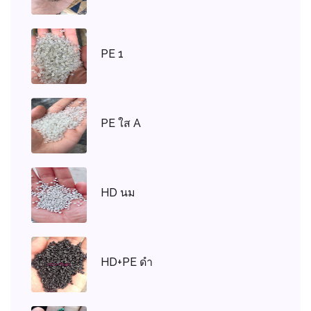
PE 1
PE ใส A
HD นม
HD+PE ดำ