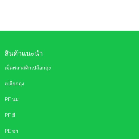
สินค้าแนะนำ
เม็ดพลาสติกเปลือกถุง
เปลือกถุง
PE นม
PE สี
PE ชา