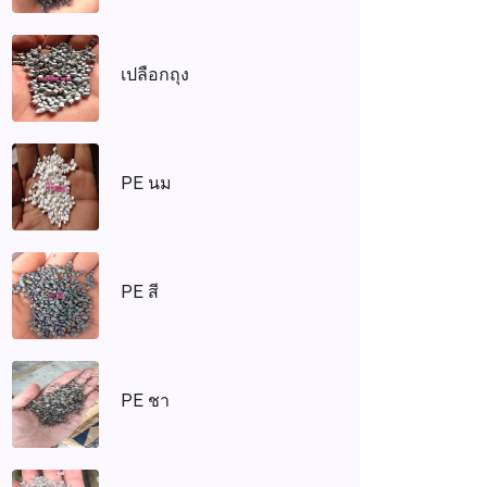
เปลือกถุง
PE นม
PE สี
PE ชา