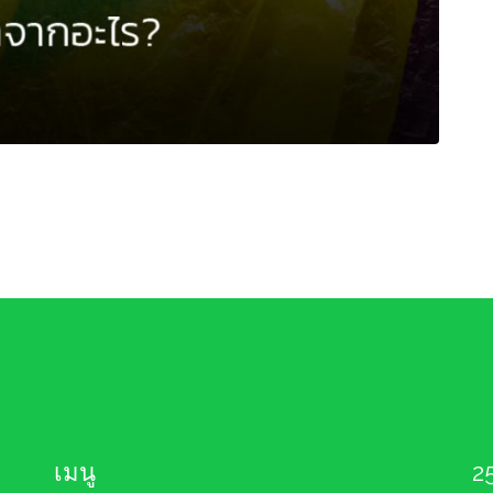
เมนู
2