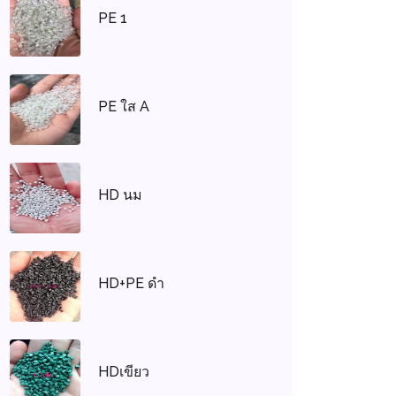
PE 1
PE ใส A
HD นม
HD+PE ดำ
HDเขียว