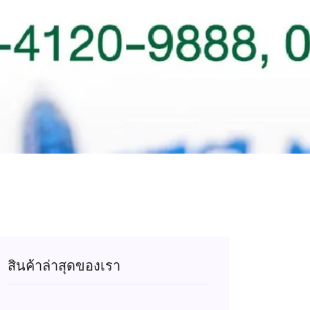
สินค้าล่าสุดของเรา