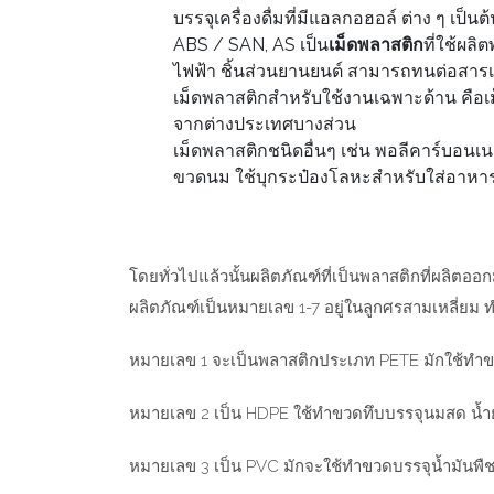
บรรจุเครื่องดื่มที่มีแอลกอฮอล์ ต่าง ๆ เป็นต
ABS / SAN, AS เป็น
เม็ดพลาสติก
ที่ใช้ผลิ
ไฟฟ้า ชิ้นส่วนยานยนต์ สามารถทนต่อสารเค
เม็ดพลาสติกสำหรับใช้งานเฉพาะด้าน คือเม
จากต่างประเทศบางส่วน
เม็ดพลาสติกชนิดอื่นๆ เช่น พอลีคาร์บอนเ
ขวดนม ใช้บุกระป๋องโลหะสำหรับใส่อาหาร เ
โดยทั่วไปแล้วนั้นผลิตภัณฑ์ที่เป็นพลาสติกที่ผลิตออกม
ผลิตภัณฑ์เป็นหมายเลข 1-7 อยู่ในลูกศรสามเหลี่ยม 
หมายเลข 1 จะเป็นพลาสติกประเภท PETE มักใช้ทำขวดใส
หมายเลข 2 เป็น HDPE ใช้ทำขวดทึบบรรจุนมสด น้ำยา
หมายเลข 3 เป็น PVC มักจะใช้ทำขวดบรรจุน้ำมันพืช ที่ใ