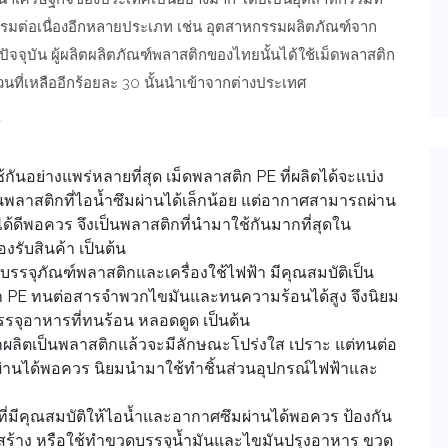
กรรมต่อเนื่องอีกหลายประเภท เช่น อุตสาหกรรมผลิตภัณฑ์จาก
จจุบัน ผู้ผลิตผลิตภัณฑ์พลาสติกของไทยนั้นได้ใช้
เม็ดพลาสติก
ี่เหลืออีกร้อยละ 30 นั้นนำเข้าจากต่างประเทศ
ช้กันอย่างแพร่หลายที่สุด เม็ดพลาสติก PE ที่ผลิตได้จะแบ่ง
ลาสติกที่ไอน้ำซึมผ่านได้เล็กน้อย แต่อากาศสามารถผ่าน
้ดีพอควร จึงเป็นพลาสติกที่นำมาใช้กันมากที่สุดใน
งรับสินค้า เป็นต้น
ำบรรจุภัณฑ์พลาสติกและเครื่องใช้ไฟฟ้า มีคุณสมบัติเป็น
กว่า PE ทนต่อสารจำพวกไขมันและทนความร้อนได้สูง จึงนิยม
จุอาหารที่ทนร้อน หลอดดูด เป็นต้น
าผลิตเป็นพลาสติกแล้วจะมีลักษณะโปร่งใส เปราะ แต่ทนต่อ
านได้พอควร นิยมนำมาใช้ทำชิ้นส่วนอุปกรณ์ไฟฟ้าและ
ที่มีคุณสมบัติให้ไอน้ำและอากาศซึมผ่านได้พอควร ป้องกัน
สร้าง หรือใช้ทำขวดบรรจุน้ำมันและไขมันปรุงอาหาร ขวด