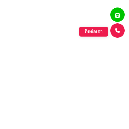
ติดต่อเรา
แสงรุ่งเรืองพลาสติก
บริษัท ตั้งเจริญแสงรุ่งเรือง จำกัด ก่อตั้งขึ้นเมื่อปี พ.ศ. 2560
ดำเนินกิจการประเภทการผลิตเม็ดพลาสติกที่มีคุณภาพหลาก
หลายชนิด ที่มีคุณภาพอย่างดี เพื่อรองรับความต้องการของ
ตลาดที่เพิ่มขึ้นอย่างต่อเนื่องของภาค อุตสาหกรรมต่างๆ และ
กลุ่มประชาคมเศรษฐกิจอาเซียน.
Learn More