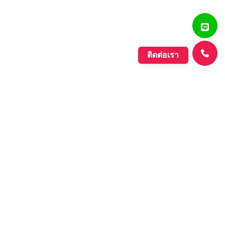
ติดต่อเรา
แสงรุ่งเรืองพลาสติก
บริษัท ตั้งเจริญแสงรุ่งเรือง จำกัด ก่อตั้งขึ้นเมื่อปี พ.ศ. 2560
ดำเนินกิจการประเภทการผลิตเม็ดพลาสติกที่มีคุณภาพหลาก
หลายชนิด ที่มีคุณภาพอย่างดี เพื่อรองรับความต้องการของ
ตลาดที่เพิ่มขึ้นอย่างต่อเนื่องของภาค อุตสาหกรรมต่างๆ และ
กลุ่มประชาคมเศรษฐกิจอาเซียน.
Learn More