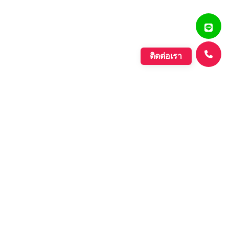
ติดต่อเรา
แสงรุ่งเรืองพลาสติก
บริษัท ตั้งเจริญแสงรุ่งเรือง จำกัด ก่อตั้งขึ้นเมื่อปี พ.ศ. 2560
ดำเนินกิจการประเภทการผลิตเม็ดพลาสติกที่มีคุณภาพหลาก
หลายชนิด ที่มีคุณภาพอย่างดี เพื่อรองรับความต้องการของ
ตลาดที่เพิ่มขึ้นอย่างต่อเนื่องของภาค อุตสาหกรรมต่างๆ และ
กลุ่มประชาคมเศรษฐกิจอาเซียน.
Learn More