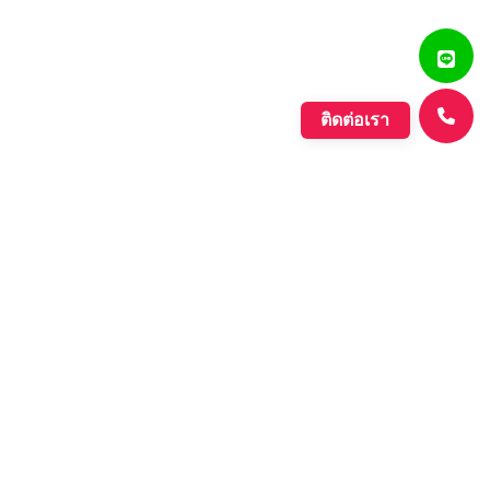
ติดต่อเรา
แสงรุ่งเรืองพลาสติก
บริษัท ตั้งเจริญแสงรุ่งเรือง จำกัด ก่อตั้งขึ้นเมื่อปี พ.ศ. 2560
ดำเนินกิจการประเภทการผลิตเม็ดพลาสติกที่มีคุณภาพหลาก
หลายชนิด ที่มีคุณภาพอย่างดี เพื่อรองรับความต้องการของ
ตลาดที่เพิ่มขึ้นอย่างต่อเนื่องของภาค อุตสาหกรรมต่างๆ และ
กลุ่มประชาคมเศรษฐกิจอาเซียน.
Learn More