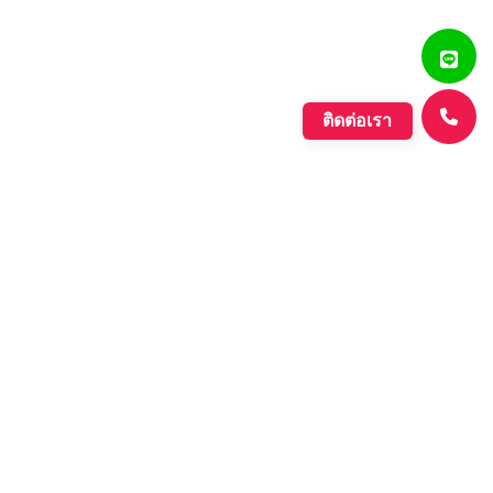
ติดต่อเรา
แสงรุ่งเรืองพลาสติก
บริษัท ตั้งเจริญแสงรุ่งเรือง จำกัด ก่อตั้งขึ้นเมื่อปี พ.ศ. 2560
ดำเนินกิจการประเภทการผลิตเม็ดพลาสติกที่มีคุณภาพหลาก
หลายชนิด ที่มีคุณภาพอย่างดี เพื่อรองรับความต้องการของ
ตลาดที่เพิ่มขึ้นอย่างต่อเนื่องของภาค อุตสาหกรรมต่างๆ และ
กลุ่มประชาคมเศรษฐกิจอาเซียน.
Learn More