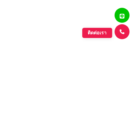
ติดต่อเรา
แสงรุ่งเรืองพลาสติก
บริษัท ตั้งเจริญแสงรุ่งเรือง จำกัด ก่อตั้งขึ้นเมื่อปี พ.ศ. 2560
ดำเนินกิจการประเภทการผลิตเม็ดพลาสติกที่มีคุณภาพหลาก
หลายชนิด ที่มีคุณภาพอย่างดี เพื่อรองรับความต้องการของ
ตลาดที่เพิ่มขึ้นอย่างต่อเนื่องของภาค อุตสาหกรรมต่างๆ และ
กลุ่มประชาคมเศรษฐกิจอาเซียน.
Learn More