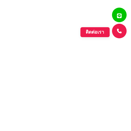
ติดต่อเรา
แสงรุ่งเรืองพลาสติก
บริษัท ตั้งเจริญแสงรุ่งเรือง จำกัด ก่อตั้งขึ้นเมื่อปี พ.ศ. 2560
ดำเนินกิจการประเภทการผลิตเม็ดพลาสติกที่มีคุณภาพหลาก
หลายชนิด ที่มีคุณภาพอย่างดี เพื่อรองรับความต้องการของ
ตลาดที่เพิ่มขึ้นอย่างต่อเนื่องของภาค อุตสาหกรรมต่างๆ และ
กลุ่มประชาคมเศรษฐกิจอาเซียน.
Learn More