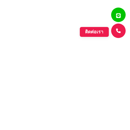
ติดต่อเรา
แสงรุ่งเรืองพลาสติก
บริษัท ตั้งเจริญแสงรุ่งเรือง จำกัด ก่อตั้งขึ้นเมื่อปี พ.ศ. 2560
ดำเนินกิจการประเภทการผลิตเม็ดพลาสติกที่มีคุณภาพหลาก
หลายชนิด ที่มีคุณภาพอย่างดี เพื่อรองรับความต้องการของ
ตลาดที่เพิ่มขึ้นอย่างต่อเนื่องของภาค อุตสาหกรรมต่างๆ และ
กลุ่มประชาคมเศรษฐกิจอาเซียน.
Learn More