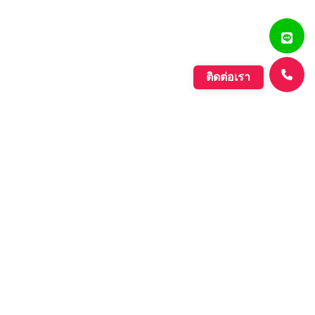
ติดต่อเรา
แสงรุ่งเรืองพลาสติก
บริษัท ตั้งเจริญแสงรุ่งเรือง จำกัด ก่อตั้งขึ้นเมื่อปี พ.ศ. 2560
ดำเนินกิจการประเภทการผลิตเม็ดพลาสติกที่มีคุณภาพหลาก
หลายชนิด ที่มีคุณภาพอย่างดี เพื่อรองรับความต้องการของ
ตลาดที่เพิ่มขึ้นอย่างต่อเนื่องของภาค อุตสาหกรรมต่างๆ และ
กลุ่มประชาคมเศรษฐกิจอาเซียน.
Learn More