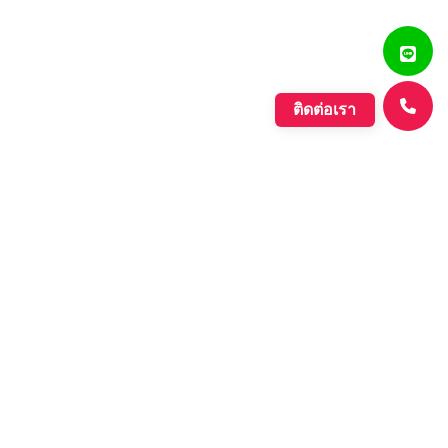
ติดต่อเรา
แสงรุ่งเรืองพลาสติก
บริษัท ตั้งเจริญแสงรุ่งเรือง จำกัด ก่อตั้งขึ้นเมื่อปี พ.ศ. 2560
ดำเนินกิจการประเภทการผลิตเม็ดพลาสติกที่มีคุณภาพหลาก
หลายชนิด ที่มีคุณภาพอย่างดี เพื่อรองรับความต้องการของ
ตลาดที่เพิ่มขึ้นอย่างต่อเนื่องของภาค อุตสาหกรรมต่างๆ และ
กลุ่มประชาคมเศรษฐกิจอาเซียน.
Learn More