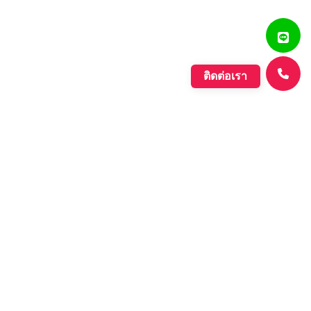
ติดต่อเรา
แสงรุ่งเรืองพลาสติก
บริษัท ตั้งเจริญแสงรุ่งเรือง จำกัด ก่อตั้งขึ้นเมื่อปี พ.ศ. 2560
ดำเนินกิจการประเภทการผลิตเม็ดพลาสติกที่มีคุณภาพหลาก
หลายชนิด ที่มีคุณภาพอย่างดี เพื่อรองรับความต้องการของ
ตลาดที่เพิ่มขึ้นอย่างต่อเนื่องของภาค อุตสาหกรรมต่างๆ และ
กลุ่มประชาคมเศรษฐกิจอาเซียน.
Learn More