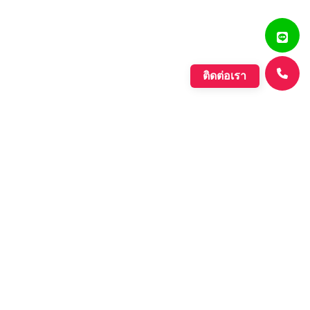
ติดต่อเรา
แสงรุ่งเรืองพลาสติก
บริษัท ตั้งเจริญแสงรุ่งเรือง จำกัด ก่อตั้งขึ้นเมื่อปี พ.ศ. 2560
ดำเนินกิจการประเภทการผลิตเม็ดพลาสติกที่มีคุณภาพหลาก
หลายชนิด ที่มีคุณภาพอย่างดี เพื่อรองรับความต้องการของ
ตลาดที่เพิ่มขึ้นอย่างต่อเนื่องของภาค อุตสาหกรรมต่างๆ และ
กลุ่มประชาคมเศรษฐกิจอาเซียน.
Learn More