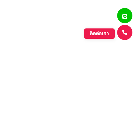
ติดต่อเรา
แสงรุ่งเรืองพลาสติก
บริษัท ตั้งเจริญแสงรุ่งเรือง จำกัด ก่อตั้งขึ้นเมื่อปี พ.ศ. 2560
ดำเนินกิจการประเภทการผลิตเม็ดพลาสติกที่มีคุณภาพหลาก
หลายชนิด ที่มีคุณภาพอย่างดี เพื่อรองรับความต้องการของ
ตลาดที่เพิ่มขึ้นอย่างต่อเนื่องของภาค อุตสาหกรรมต่างๆ และ
กลุ่มประชาคมเศรษฐกิจอาเซียน.
Learn More