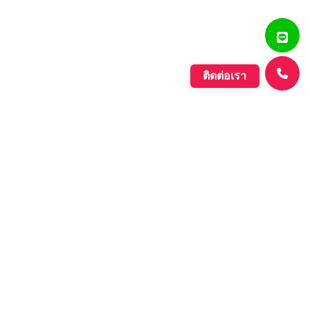
ติดต่อเรา
แสงรุ่งเรืองพลาสติก
บริษัท ตั้งเจริญแสงรุ่งเรือง จำกัด ก่อตั้งขึ้นเมื่อปี พ.ศ. 2560
ดำเนินกิจการประเภทการผลิตเม็ดพลาสติกที่มีคุณภาพหลาก
หลายชนิด ที่มีคุณภาพอย่างดี เพื่อรองรับความต้องการของ
ตลาดที่เพิ่มขึ้นอย่างต่อเนื่องของภาค อุตสาหกรรมต่างๆ และ
กลุ่มประชาคมเศรษฐกิจอาเซียน.
Learn More