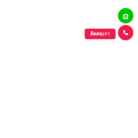
ติดต่อเรา
แสงรุ่งเรืองพลาสติก
บริษัท ตั้งเจริญแสงรุ่งเรือง จำกัด ก่อตั้งขึ้นเมื่อปี พ.ศ. 2560
ดำเนินกิจการประเภทการผลิตเม็ดพลาสติกที่มีคุณภาพหลาก
หลายชนิด ที่มีคุณภาพอย่างดี เพื่อรองรับความต้องการของ
ตลาดที่เพิ่มขึ้นอย่างต่อเนื่องของภาค อุตสาหกรรมต่างๆ และ
กลุ่มประชาคมเศรษฐกิจอาเซียน.
Learn More