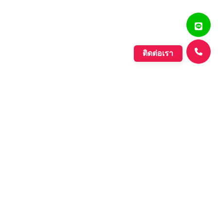
ติดต่อเรา
แสงรุ่งเรืองพลาสติก
บริษัท ตั้งเจริญแสงรุ่งเรือง จำกัด ก่อตั้งขึ้นเมื่อปี พ.ศ. 2560
ดำเนินกิจการประเภทการผลิตเม็ดพลาสติกที่มีคุณภาพหลาก
หลายชนิด ที่มีคุณภาพอย่างดี เพื่อรองรับความต้องการของ
ตลาดที่เพิ่มขึ้นอย่างต่อเนื่องของภาค อุตสาหกรรมต่างๆ และ
กลุ่มประชาคมเศรษฐกิจอาเซียน.
Learn More