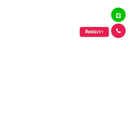
ติดต่อเรา
แสงรุ่งเรืองพลาสติก
บริษัท ตั้งเจริญแสงรุ่งเรือง จำกัด ก่อตั้งขึ้นเมื่อปี พ.ศ. 2560
ดำเนินกิจการประเภทการผลิตเม็ดพลาสติกที่มีคุณภาพหลาก
หลายชนิด ที่มีคุณภาพอย่างดี เพื่อรองรับความต้องการของ
ตลาดที่เพิ่มขึ้นอย่างต่อเนื่องของภาค อุตสาหกรรมต่างๆ และ
กลุ่มประชาคมเศรษฐกิจอาเซียน.
Learn More