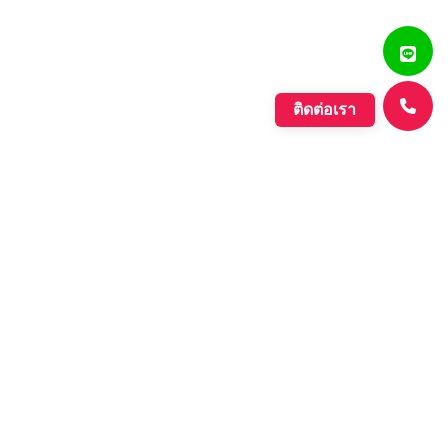
ติดต่อเรา
แสงรุ่งเรืองพลาสติก
บริษัท ตั้งเจริญแสงรุ่งเรือง จำกัด ก่อตั้งขึ้นเมื่อปี พ.ศ. 2560
ดำเนินกิจการประเภทการผลิตเม็ดพลาสติกที่มีคุณภาพหลาก
หลายชนิด ที่มีคุณภาพอย่างดี เพื่อรองรับความต้องการของ
ตลาดที่เพิ่มขึ้นอย่างต่อเนื่องของภาค อุตสาหกรรมต่างๆ และ
กลุ่มประชาคมเศรษฐกิจอาเซียน.
Learn More