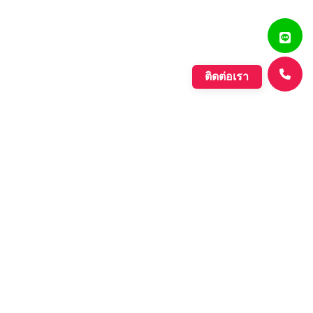
ติดต่อเรา
แสงรุ่งเรืองพลาสติก
บริษัท ตั้งเจริญแสงรุ่งเรือง จำกัด ก่อตั้งขึ้นเมื่อปี พ.ศ. 2560
ดำเนินกิจการประเภทการผลิตเม็ดพลาสติกที่มีคุณภาพหลาก
หลายชนิด ที่มีคุณภาพอย่างดี เพื่อรองรับความต้องการของ
ตลาดที่เพิ่มขึ้นอย่างต่อเนื่องของภาค อุตสาหกรรมต่างๆ และ
กลุ่มประชาคมเศรษฐกิจอาเซียน.
Learn More