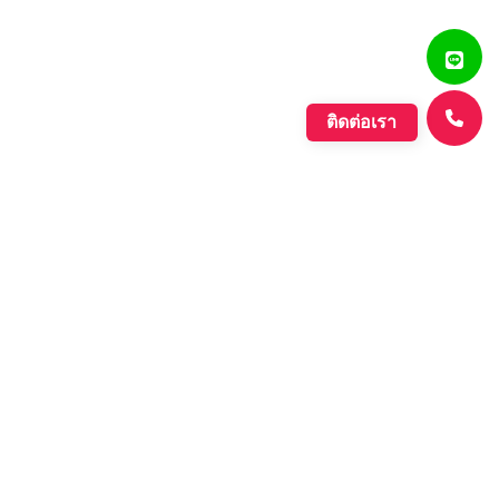
ติดต่อเรา
แสงรุ่งเรืองพลาสติก
บริษัท ตั้งเจริญแสงรุ่งเรือง จำกัด ก่อตั้งขึ้นเมื่อปี พ.ศ. 2560
ดำเนินกิจการประเภทการผลิตเม็ดพลาสติกที่มีคุณภาพหลาก
หลายชนิด ที่มีคุณภาพอย่างดี เพื่อรองรับความต้องการของ
ตลาดที่เพิ่มขึ้นอย่างต่อเนื่องของภาค อุตสาหกรรมต่างๆ และ
กลุ่มประชาคมเศรษฐกิจอาเซียน.
Learn More