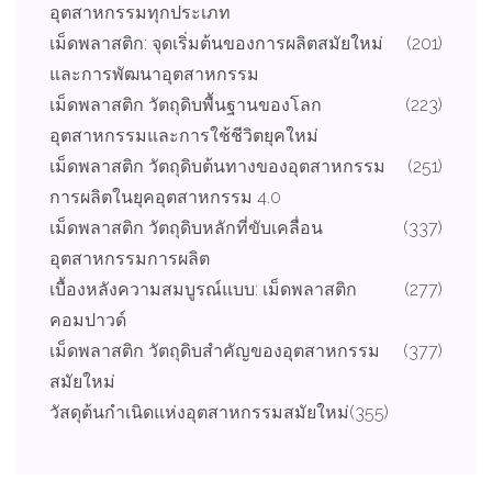
อุตสาหกรรมทุกประเภท
เม็ดพลาสติก: จุดเริ่มต้นของการผลิตสมัยใหม่
(201)
และการพัฒนาอุตสาหกรรม
เม็ดพลาสติก วัตถุดิบพื้นฐานของโลก
(223)
อุตสาหกรรมและการใช้ชีวิตยุคใหม่
เม็ดพลาสติก วัตถุดิบต้นทางของอุตสาหกรรม
(251)
การผลิตในยุคอุตสาหกรรม 4.0
เม็ดพลาสติก วัตถุดิบหลักที่ขับเคลื่อน
(337)
อุตสาหกรรมการผลิต
เบื้องหลังความสมบูรณ์แบบ: เม็ดพลาสติก
(277)
คอมปาวด์
เม็ดพลาสติก วัตถุดิบสำคัญของอุตสาหกรรม
(377)
สมัยใหม่
วัสดุต้นกำเนิดแห่งอุตสาหกรรมสมัยใหม่
(355)