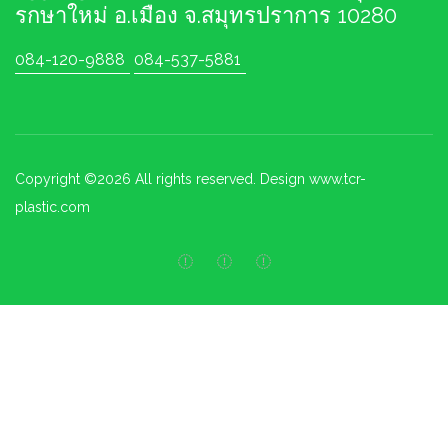
รกษาใหม่ อ.เมือง จ.สมุทรปราการ 10280
084-120-9888
084-537-5881
Copyright ©
2026 All rights reserved. Design www.tcr-
plastic.com