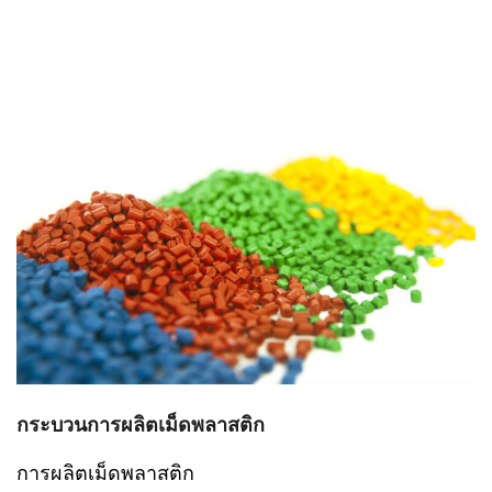
กระบวนการผลิตเม็ดพลาสติก
การผลิตเม็ดพลาสติก