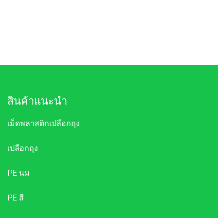
สินค้าแนะนำ
เม็ดพลาสติกเปลือกถุง
เปลือกถุง
PE นม
PE สี