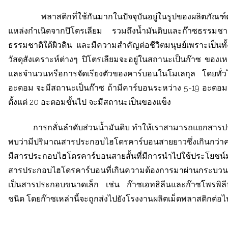
พลาสติกที่ใช้กันมากในปัจจุบันอยู่ในรูปของผลิตภัณฑ์ต่างๆ
แหล่งกำเนิดจากปิโตรเลียม รวมถึงน้ำมันดิบและก๊าซธรรมชาติซ
ธรรมชาติใต้ผิวดิน และมีความสำคัญต่อชีวิตมนุษย์เพราะเป็นทั
วัสดุสังเคราะห์ต่างๆ ปิโตรเลียมจะอยู่ในสถานะเป็นก๊าซ ของ
และจำนวนหรือการจัดเรียงตัวของคาร์บอนในโมเลกุล โดยทั่ว
อะตอม จะมีสถานะเป็นก๊าซ ถ้ามีคาร์บอนระหว่าง 5-19 อะตอ
ตั้งแต่ 20 อะตอมขั้นไป จะมีสถานะเป็นของแข็ง
การกลั่นลำดับส่วนน้ำมันดิบ ทำให้เราสามารถแยกสารประ
พบว่ามีปริมาณสารประกอบไฮโดรคาร์บอนสายยาวซึ่งเกินกว่าค
มีสารประกอบไฮโดรคาร์บอนสายสั้นที่มีการนำไปใช้ประโ
สารประกอบไฮโดรคาร์บอนที่เกินความต้องการมาผ่านกระบวนกา
เป็นสารประกอบขนาดเล็ก เช่น ก๊าซเอทธิลีนและก๊าซโพรพิลีน
ชนิด โดยก๊าซเหล่านี้จะถูกส่งไปยังโรงงานผลิตเม็ดพลาสติกต่อไ