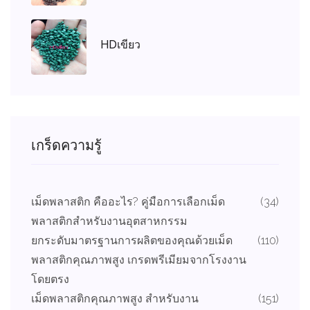
HDเขียว
เกร็ดความรู้
เม็ดพลาสติก คืออะไร? คู่มือการเลือกเม็ด
(34)
พลาสติกสำหรับงานอุตสาหกรรม
ยกระดับมาตรฐานการผลิตของคุณด้วยเม็ด
(110)
พลาสติกคุณภาพสูง เกรดพรีเมียมจากโรงงาน
โดยตรง
เม็ดพลาสติกคุณภาพสูง สำหรับงาน
(151)