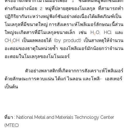
หรืออาจเกิดจากโมโนเมอร์เพียง 1 ชนิดที่มีหมู่ฟังก์ชันแตก
ต่างกันอย่างน้อย 2 หมู่ที่ปลายสุดของโมเลกุล ที่สามารถทำ
ปฏิกิริยากันระหว่างหมู่ฟังก์ชันอย่างต่อเนื่องได้ผลิตภัณฑ์เป็น
โมเลกุลที่มีขนาดใหญ่ การสังเคราะห์โพลิเมอร์ลักษณะนี้ส่วน
ใหญ่จะเกิดสารที่มีโมเลกุลขนาดเล็ก เช่น H
O, HCl และ
2
CH
OH เป็นผลพลอยได้ (by product) เป็นสาเหตุให้จำนวน
3
อะตอมของธาตุในหน่วยซ้ำ ของโพลิเมอร์มักน้อยกว่าจำนวน
อะตอมในโมเลกุลของโมโนเมอร์
ตัวอย่างพลาสติกที่เกิดจากการสังเคราะห์โพลิเมอร์
ด้วยลักษณะการควบแน่น ได้แก่ ไนลอน และโพลิ- เอสเทอร์
เป็นต้น
ที่มา
: National Metal and Materials Technology Center
(MTEC)