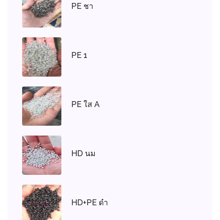
PE ชา
PE 1
PE ใส A
HD นม
HD+PE ดำ