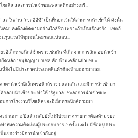
รีไซเคิล และการนำเข้าขยะพลาสติกอย่างเสรี...
” แต่ในส่วน “เขตอีอีซี” เป็นพื้นยกเว้นให้สามารถนำเข้าได้ ดังนั้น
สังคม” คงต้องติดตามอย่างใกล้ชิด เพราะถ้าเป็นเรื่องจริง...“เขตอี
้อนรุนแรงให้ชุมชนโดยรอบแน่นอน...
ขยะอิเล็กทรอนิกส์ชั่วคราวเช่นกัน ที่เกิดจากการลักลอบนำเข้า
ยึดหลัก “อนุสัญญาบาเซล คือ ห้ามเคลื่อนย้ายขยะ
นนี้ยังไม่มีประกาศประเภทสินค้าต้องห้ามออกมาเลย...
โควตานำเข้าอิเล็กทรอนิกส์ราว 1 แสนตัน และมีการนำเข้ามา
ุมผู้ลักลอบนำเข้าขยะ ทำให้ “รัฐบาล” ชะลอการนำเข้าขยะ
ะกอบการโรงงานรีไซเคิลขยะอิเล็กทรอนิกส์ตามมา
าจะผ่านมา 2 ปีแล้ว กลับยังไม่มีประกาศรายการต้องห้ามขยะ
ัดทำฟังความคิดเห็นผู้ประกอบการ 2 ครั้ง แต่ไม่มีข้อสรุปประ
็นช่องว่างมีการนำเข้ากันอยู่