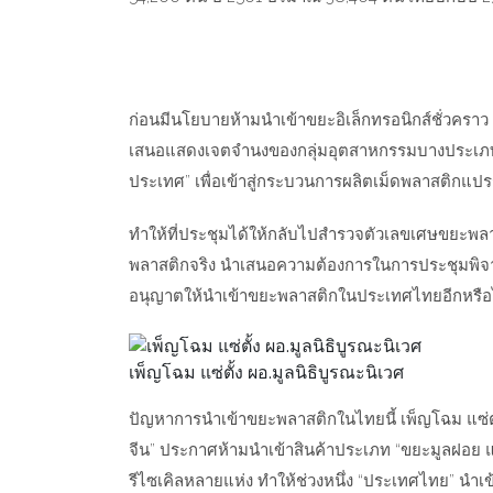
ก่อนมีนโยบายห้ามนำเข้าขยะอิเล็กทรอนิกส์ชั่วคราว การ
เสนอแสดงเจตจำนงของกลุ่มอุตสาหกรรมบางประเภท
ประเทศ” เพื่อเข้าสู่กระบวนการผลิตเม็ดพลาสติกแปร
ทำให้ที่ประชุมได้ให้กลับไปสำรวจตัวเลขเศษขยะพลาส
พลาสติกจริง นำเสนอความต้องการในการประชุมพิจาร
อนุญาตให้นำเข้าขยะพลาสติกในประเทศไทยอีกหรือไม
เพ็ญโฉม แซ่ตั้ง ผอ.มูลนิธิบูรณะนิเวศ
ปัญหาการนำเข้าขยะพลาสติกในไทยนี้
เพ็ญโฉม แซ่ต
จีน” ประกาศห้ามนำเข้าสินค้าประเภท “ขยะมูลฝอย 
รีไซเคิล
หลายแห่ง ทำให้ช่วงหนึ่ง “ประเทศไทย” นำเข้