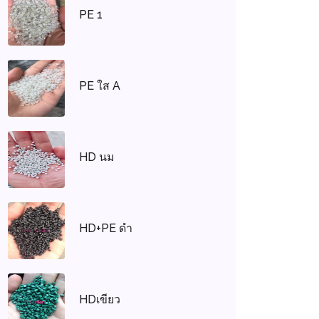
PE 1
PE ใส A
HD นม
HD+PE ดำ
HDเขียว