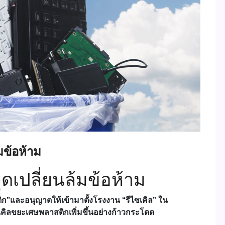
มข้อห้าม
ดเปลี่ยนล้มข้อห้าม
ก”และอนุญาตให้เข้ามาตั้งโรงงาน “รีไซเคิล” ใน
ิลขยะเศษพลาสติกเพิ่มขึ้นอย่างก้าวกระโดด