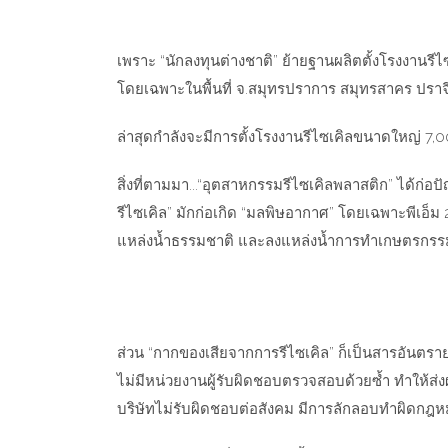
เพราะ “นักลงทุนต่างชาติ” ย้ายฐานผลิตตั้งโรงงานรีไ
โดยเฉพาะในพื้นที่ จ.สมุทรปราการ สมุทรสาคร ปราจีน
ล่าสุดกำลังจะมีการตั้งโรงงานรีไซเคิลขนาดใหญ่ 7,000
สิ่งที่ตามมา...“อุตสาหกรรมรีไซเคิลพลาสติก” ได้ก่อ
รีไซเคิล” มักก่อเกิด “มลพิษอากาศ” โดยเฉพาะพีเอ็ม
แหล่งน้ำธรรมชาติ และลงแหล่งน้ำการทำเกษตรกรรม 
ส่วน “กากของเสียจากการรีไซเคิล” ก็เป็นสารอันตราย
ไม่มีหน่วยงานผู้รับผิดชอบตรวจสอบด้วยซ้ำ ทำให้ส
บริษัทไม่รับผิดชอบต่อสังคม มีการลักลอบทำผิดกฎหม