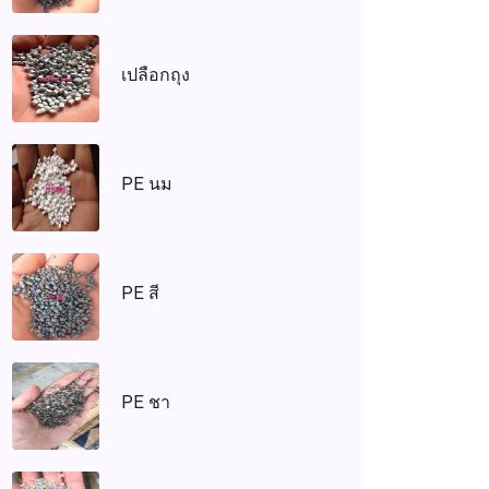
เปลือกถุง
PE นม
PE สี
PE ชา