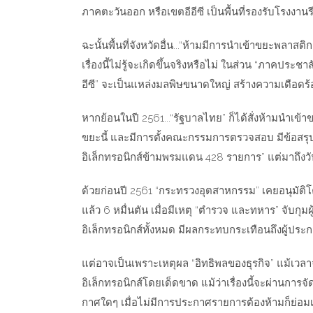
ภาคตะวันออก หรือเขตอีอีซี เป็นพื้นที่รองรับโรงงาน
ฉะนั้นพื้นที่จังหวัดอื่น...“ห้ามมีการนำเข้าขยะพลาสติก
เรื่องนี้ไม่รู้จะเกิดขึ้นจริงหรือไม่ ในส่วน “ภาคประชา
อีซี” จะเป็นแหล่งมลพิษขนาดใหญ่ สร้างความเดือดร
หากย้อนในปี 2561...“รัฐบาลไทย” ก็ได้สั่งห้ามนำเข้า
ขยะนี้ และมีการตั้งคณะกรรมการตรวจสอบ มีข้อสรุป
อิเล็กทรอนิกส์ข้ามพรมแดน 428 รายการ” แต่มาถึงวั
ด้วยก่อนปี 2561 “กระทรวงอุตสาหกรรม” เคยอนุมัติ
แล้ว 6 หมื่นตัน เมื่อมีเหตุ “ตำรวจ และทหาร” จับก
อิเล็กทรอนิกส์ทั้งหมด มีผลกระทบกระเทือนถึงผู้ปร
แต่อาจเป็นเพราะเหตุผล “อิทธิพลของธุรกิจ” แม้เวล
อิเล็กทรอนิกส์โดยเด็ดขาด แม้ว่าเรื่องนี้จะผ่านการจ
กาศใดๆ เมื่อไม่มีการประกาศรายการต้องห้ามก็ย่อมเป