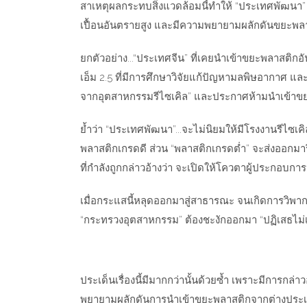
สาเหตุผลกระทบสิ่งแวดล้อมนี้ทำให้ “ประเทศพัฒนา”
เปื้อนอันตรายสูง และมีความพยายามผลักดันขยะพ
ยกตัวอย่าง...“ประเทศจีน” ที่เคยนำเข้าขยะพลาสติกอ
เอ็ม 2.5 ที่มีการศึกษาวิจัยแก้ปัญหามลพิษอากาศ แล
จากอุตสาหกรรมรีไซเคิล” และประกาศห้ามนำเข้าขย
ย้ำว่า “ประเทศพัฒนา”...จะไม่นิยมให้มีโรงงานรีไซเค
พลาสติกเกรดดี ส่วน “พลาสติกเกรดต่ำ” จะส่งออกมา
ที่กำลังถูกกล่าวอ้างว่า จะเปิดให้โควตาผู้ประกอบการ
เมื่อกระแสนี้หลุดออกมาสู่สาธารณะ จนเกิดการวิพากษ
“กระทรวงอุตสาหกรรม” ต้องชะงักออกมา “ปฏิเสธไม่เ
ประเด็นเรื่องนี้มีมากกว่านั้นด้วยซ้ำ เพราะมีการ
พยายามผลักดันการนำเข้าขยะพลาสติกจากต่างประเทศ