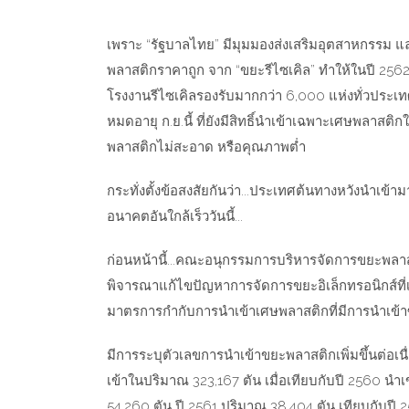
เพราะ “รัฐบาลไทย” มีมุมมองส่งเสริมอุตสาหกรรม แ
พลาสติกราคาถูก จาก “
ขยะรีไซเคิล
” ทำให้ในปี 256
โรงงานรีไซเคิลรองรับมากกว่า 6,000 แห่งทั่วประเท
หมดอายุ ก.ย.นี้ ที่ยังมีสิทธิ์นำเข้าเฉพาะเศษพลาสติ
พลาสติกไม่สะอาด หรือคุณภาพต่ำ
กระทั่งตั้งข้อสงสัยกันว่า...ประเทศต้นทางหวังนำเข
อนาคตอันใกล้เร็ววันนี้...
ก่อนหน้านี้...คณะอนุกรรมการบริหารจัดการขยะพลาสต
พิจารณาแก้ไขปัญหาการจัดการขยะอิเล็กทรอนิกส์ที่
มาตรการกำกับการนำเข้าเศษพลาสติกที่มีการนำเข้าซ
มีการระบุตัวเลขการนำเข้าขยะพลาสติกเพิ่มขึ้นต่อเนื
เข้าในปริมาณ 323,167 ตัน เมื่อเทียบกับปี 2560 นำเ
54,260 ตัน ปี 2561 ปริมาณ 38,404 ตัน เทียบกับปี 