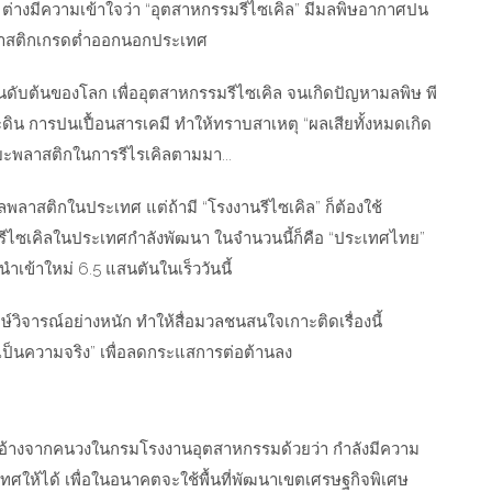
 ต่างมีความเข้าใจว่า “อุตสาหกรรมรีไซเคิล” มีมลพิษอากาศปน
ลาสติกเกรดต่ำออกนอกประเทศ
ันดับต้นของโลก เพื่ออุตสาหกรรมรีไซเคิล จนเกิดปัญหามลพิษ พี
ะดิน การปนเปื้อนสารเคมี ทำให้ทราบสาเหตุ “ผลเสียทั้งหมดเกิด
ะพลาสติกในการรีไรเคิลตามมา...
ิลพลาสติกในประเทศ แต่ถ้ามี “โรงงานรีไซเคิล” ก็ต้องใช้
รีไซเคิลในประเทศกำลังพัฒนา ในจำนวนนี้ก็คือ “ประเทศไทย”
นำเข้าใหม่ 6.5 แสนตันในเร็ววันนี้
์วิจารณ์อย่างหนัก ทำให้สื่อมวลชนสนใจเกาะติดเรื่องนี้
ป็นความจริง” เพื่อลดกระแสการต่อต้านลง
กล่าวอ้างจากคนวงในกรมโรงงานอุตสาหกรรมด้วยว่า กำลังมีความ
ให้ได้ เพื่อในอนาคตจะใช้พื้นที่พัฒนาเขตเศรษฐกิจพิเศษ