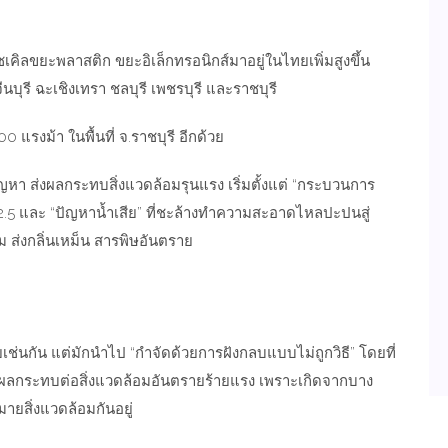
ซเคิล
ขยะพลาสติก
ขยะอิเล็กทรอนิกส์
มาอยู่ในไทยเพิ่มสูงขึ้น
บุรี ฉะเชิงเทรา ชลบุรี เพชรบุรี และราชบุรี
 แรงม้า ในพื้นที่ จ.ราชบุรี อีกด้วย
ปัญหา ส่งผลกระทบสิ่งแวดล้อมรุนแรง เริ่มตั้งแต่ “กระบวนการ
 2.5 และ “ปัญหาน้ำเสีย” ที่ชะล้างทำความสะอาดไหลปะปนสู่
ส่งกลิ่นเหม็น สารพิษอันตราย
เช่นกัน แต่มักนำไป “กำจัดด้วยการฝังกลบแบบไม่ถูกวิธี” โดยที่
่งผลกระทบต่อสิ่งแวดล้อมอันตรายร้ายแรง เพราะเกิดจากบาง
ายสิ่งแวดล้อมกันอยู่