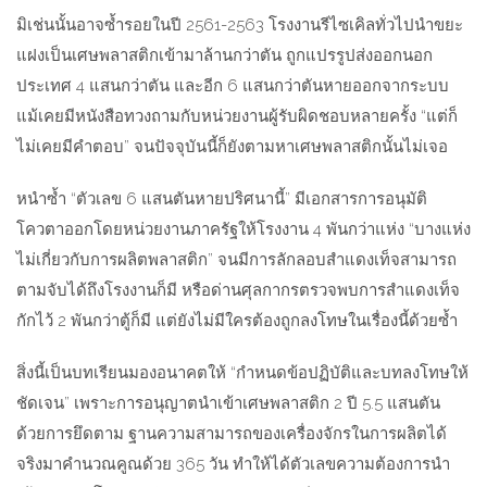
มิเช่นนั้นอาจซ้ำรอยในปี 2561-2563 โรงงานรีไซเคิลทั่วไปนำขยะ
แฝงเป็นเศษพลาสติกเข้ามาล้านกว่าตัน ถูกแปรรูปส่งออกนอก
ประเทศ 4 แสนกว่าตัน และอีก 6 แสนกว่าตันหายออกจากระบบ
แม้เคยมีหนังสือทวงถามกับหน่วยงานผู้รับผิดชอบหลายครั้ง “แต่ก็
ไม่เคยมีคำตอบ” จนปัจจุบันนี้ก็ยังตามหาเศษพลาสติกนั้นไม่เจอ
หนำซ้ำ “ตัวเลข 6 แสนตันหายปริศนานี้” มีเอกสารการอนุมัติ
โควตาออกโดยหน่วยงานภาครัฐให้โรงงาน 4 พันกว่าแห่ง “บางแห่ง
ไม่เกี่ยวกับการผลิตพลาสติก” จนมีการลักลอบสำแดงเท็จสามารถ
ตามจับได้ถึงโรงงานก็มี หรือด่านศุลกากรตรวจพบการสำแดงเท็จ
กักไว้ 2 พันกว่าตู้ก็มี แต่ยังไม่มีใครต้องถูกลงโทษในเรื่องนี้ด้วยซ้ำ
สิ่งนี้เป็นบทเรียนมองอนาคตให้ “กำหนดข้อปฏิบัติและบทลงโทษให้
ชัดเจน” เพราะการอนุญาตนำเข้าเศษพลาสติก 2 ปี 5.5 แสนตัน
ด้วยการยึดตาม ฐานความสามารถของเครื่องจักรในการผลิตได้
จริงมาคำนวณคูณด้วย 365 วัน ทำให้ได้ตัวเลขความต้องการนำ