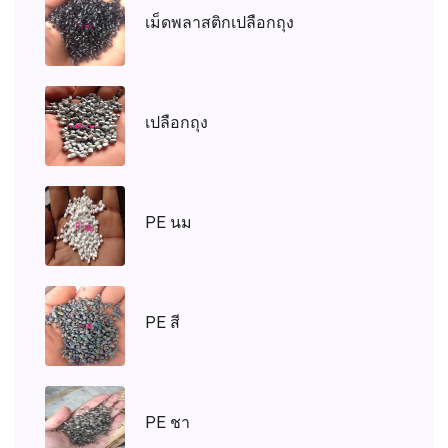
เม็ดพลาสติกเปลือกถุง
เปลือกถุง
PE นม
PE สี
PE ชา