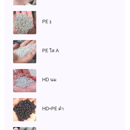
PE 1
PE ใส A
HD นม
HD+PE ดำ