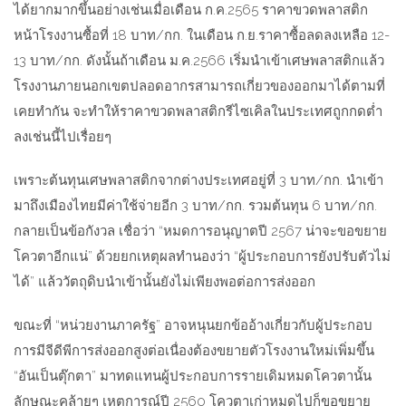
ได้ยากมากขึ้นอย่างเช่นเมื่อเดือน ก.ค.2565 ราคาขวดพลาสติก
หน้าโรงงานซื้อที่ 18 บาท/กก. ในเดือน ก.ย.ราคาซื้อลดลงเหลือ 12-
13 บาท/กก. ดังนั้นถ้าเดือน ม.ค.2566 เริ่มนำเข้าเศษพลาสติกแล้ว
โรงงานภายนอกเขตปลอดอากรสามารถเกี่ยวของออกมาได้ตามที่
เคยทำกัน จะทำให้ราคาขวดพลาสติกรีไซเคิลในประเทศถูกกดต่ำ
ลงเช่นนี้ไปเรื่อยๆ
เพราะต้นทุนเศษพลาสติกจากต่างประเทศอยู่ที่ 3 บาท/กก. นำเข้า
มาถึงเมืองไทยมีค่าใช้จ่ายอีก 3 บาท/กก. รวมต้นทุน 6 บาท/กก.
กลายเป็นข้อกังวล เชื่อว่า “หมดการอนุญาตปี 2567 น่าจะขอขยาย
โควตาอีกแน่” ด้วยยกเหตุผลทำนองว่า “ผู้ประกอบการยังปรับตัวไม่
ได้” แล้ววัตถุดิบนำเข้านั้นยังไม่เพียงพอต่อการส่งออก
ขณะที่ “หน่วยงานภาครัฐ” อาจหนุนยกข้ออ้างเกี่ยวกับผู้ประกอบ
การมีจีดีพีการส่งออกสูงต่อเนื่องต้องขยายตัวโรงงานใหม่เพิ่มขึ้น
“อันเป็นตุ๊กตา” มาทดแทนผู้ประกอบการรายเดิมหมดโควตานั้น
ลักษณะคล้ายๆ เหตุการณ์ปี 2560 โควตาเก่าหมดไปก็ขอขยาย