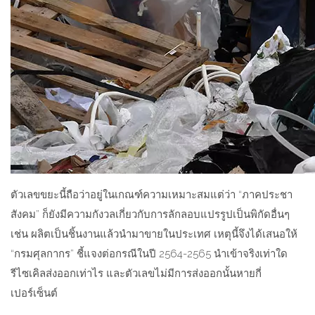
ตัวเลขขยะนี้ถือว่าอยู่ในเกณฑ์ความเหมาะสมแต่ว่า “ภาคประชา
สังคม” ก็ยังมีความกังวลเกี่ยวกับการลักลอบแปรรูปเป็นพิกัดอื่นๆ
เช่น ผลิตเป็นชิ้นงานแล้วนำมาขายในประเทศ เหตุนี้จึงได้เสนอให้
“กรมศุลกากร” ชี้แจงต่อกรณีในปี 2564-2565 นำเข้าจริงเท่าใด
รีไซเคิลส่งออกเท่าไร และตัวเลขไม่มีการส่งออกนั้นหายกี่
เปอร์เซ็นต์