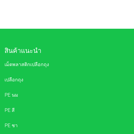
สินค้าแนะนำ
เม็ดพลาสติกเปลือกถุง
เปลือกถุง
PE นม
PE สี
PE ชา