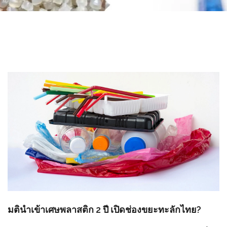
มตินำเข้าเศษพลาสติก 2 ปี เปิดช่องขยะทะลักไทย?