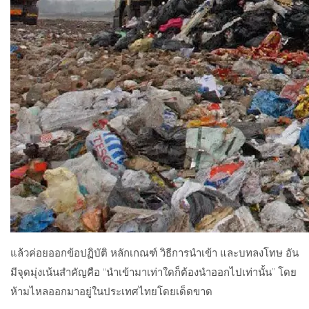
แล้วค่อยออกข้อปฏิบัติ หลักเกณฑ์ วิธีการนำเข้า และบทลงโทษ อัน
มีจุดมุ่งเน้นสำคัญคือ “นำเข้ามาเท่าใดก็ต้องนำออกไปเท่านั้น” โดย
ห้ามไหลออกมาอยู่ในประเทศไทยโดยเด็ดขาด