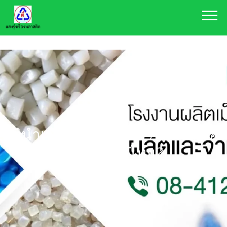
084-120-9888
plasthai@hotmail.com
มตินำเข้าเศษพลาสติก 2 ปี เปิดช่อง
ขยะทะลักไทย?