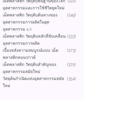
เม็ดพลาสติก วัตถุดิบพื้นฐานของโลก
(222)
อุตสาหกรรมและการใช้ชีวิตยุคใหม่
เม็ดพลาสติก วัตถุดิบต้นทางของ
(249)
อุตสาหกรรมการผลิตในยุค
อุตสาหกรรม 4.0
เม็ดพลาสติก วัตถุดิบหลักที่ขับเคลื่อน
(333)
อุตสาหกรรมการผลิต
เบื้องหลังความสมบูรณ์แบบ: เม็ด
(273)
พลาสติกคอมปาวด์
เม็ดพลาสติก วัตถุดิบสำคัญของ
(375)
อุตสาหกรรมสมัยใหม่
วัสดุต้นกำเนิดแห่งอุตสาหกรรมสมัย
(354)
ใหม่