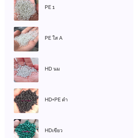
PE 1
PE ใส A
HD นม
HD+PE ดำ
HDเขียว