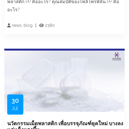
พลาสติก PP คืออะไร? คุณสมบัติของโพลีโพรพีลีน PP คือ
อะไร?
news, blog
2380
30
Jul
นวัตกรรมเม็ดพลาสติก เพื่อบรรจุภัณฑ์ยุคใหม่ บางลง