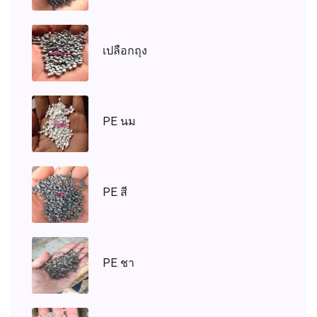
เปลือกถุง
PE นม
PE สี
PE ชา