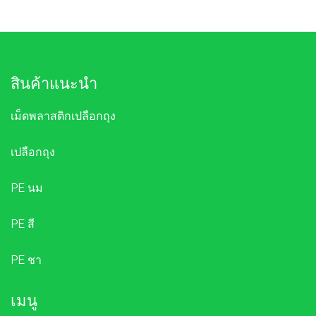
สินค้าแนะนำ
เม็ดพลาสติกเปลือกถุง
เปลือกถุง
PE นม
PE สี
PE ชา
เมนู