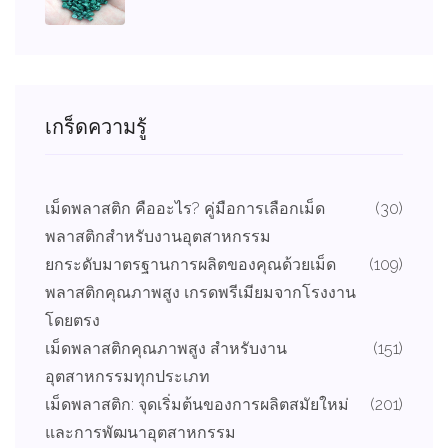
เกร็ดความรู้
เม็ดพลาสติก คืออะไร? คู่มือการเลือกเม็ด
(30)
พลาสติกสำหรับงานอุตสาหกรรม
ยกระดับมาตรฐานการผลิตของคุณด้วยเม็ด
(109)
พลาสติกคุณภาพสูง เกรดพรีเมียมจากโรงงาน
โดยตรง
เม็ดพลาสติกคุณภาพสูง สำหรับงาน
(151)
อุตสาหกรรมทุกประเภท
เม็ดพลาสติก: จุดเริ่มต้นของการผลิตสมัยใหม่
(201)
และการพัฒนาอุตสาหกรรม