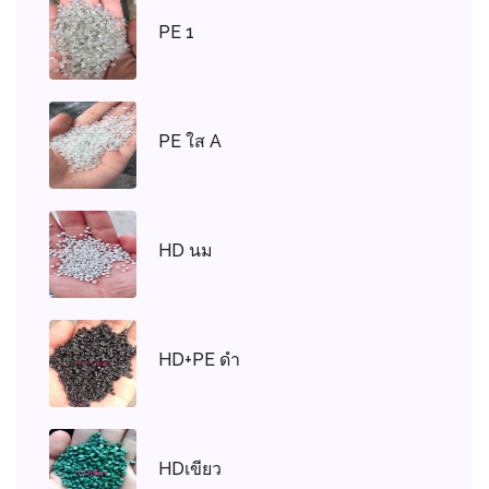
PE 1
PE ใส A
HD นม
HD+PE ดำ
HDเขียว