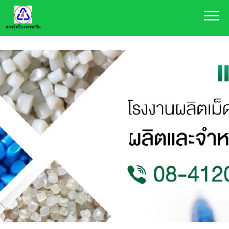
084-120-9888
plasthai@hotmail.com
Blog