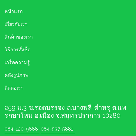
หน้าแรก
เกี่ยวกับเรา
สินค้าของเรา
วิธีการสั่งชื้อ
เกร็ดความรู้
คลังรูปภาพ
ติดต่อเรา
259 ม.3 ซ.รอดบรรจง ถ.บางพลี-ตำหรุ ต.แพ
รกษาใหม่ อ.เมือง จ.สมุทรปราการ 10280
084-120-9888
084-537-5881