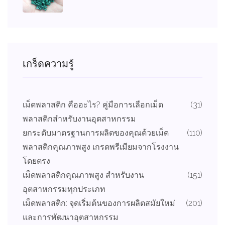
เกร็ดความรู้
เม็ดพลาสติก คืออะไร? คู่มือการเลือกเม็ด
(31)
พลาสติกสำหรับงานอุตสาหกรรม
ยกระดับมาตรฐานการผลิตของคุณด้วยเม็ด
(110)
พลาสติกคุณภาพสูง เกรดพรีเมียมจากโรงงาน
โดยตรง
เม็ดพลาสติกคุณภาพสูง สำหรับงาน
(151)
อุตสาหกรรมทุกประเภท
เม็ดพลาสติก: จุดเริ่มต้นของการผลิตสมัยใหม่
(201)
และการพัฒนาอุตสาหกรรม