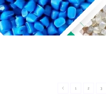
1
2
3