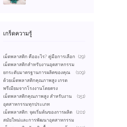
เกร็ดความรู้
เม็ดพลาสติก คืออะไร? คู่มือการเลือก
(29)
เม็ดพลาสติกสำหรับงานอุตสาหกรรม
ยกระดับมาตรฐานการผลิตของคุณ
(109)
ด้วยเม็ดพลาสติกคุณภาพสูง เกรด
พรีเมียมจากโรงงานโดยตรง
เม็ดพลาสติกคุณภาพสูง สำหรับงาน
(151)
อุตสาหกรรมทุกประเภท
เม็ดพลาสติก: จุดเริ่มต้นของการผลิต
(201)
สมัยใหม่และการพัฒนาอุตสาหกรรม