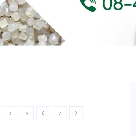
4
5
6
7