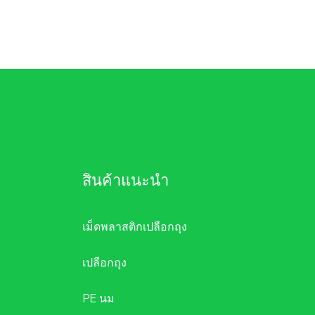
สินค้าแนะนำ
เม็ดพลาสติกเปลือกถุง
เปลือกถุง
PE นม