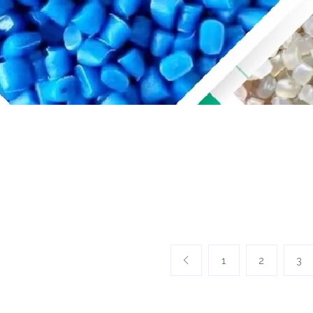
1
2
3