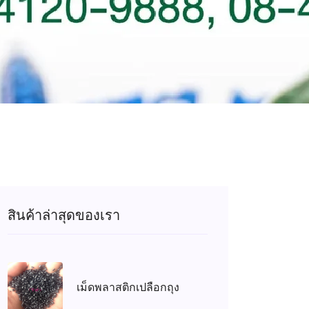
สินค้าล่าสุดของเรา
เม็ดพลาสติกเปลือกถุง