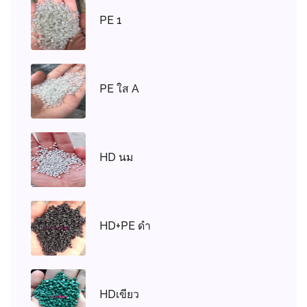
PE 1
PE ใส A
HD นม
HD+PE ดำ
HDเขียว