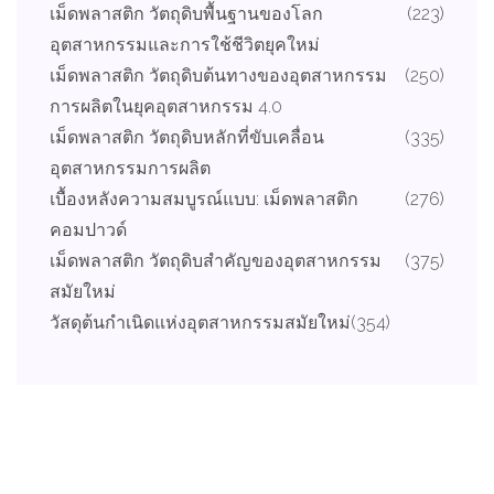
เม็ดพลาสติก วัตถุดิบพื้นฐานของโลก
(223)
อุตสาหกรรมและการใช้ชีวิตยุคใหม่
เม็ดพลาสติก วัตถุดิบต้นทางของอุตสาหกรรม
(250)
การผลิตในยุคอุตสาหกรรม 4.0
เม็ดพลาสติก วัตถุดิบหลักที่ขับเคลื่อน
(335)
อุตสาหกรรมการผลิต
เบื้องหลังความสมบูรณ์แบบ: เม็ดพลาสติก
(276)
คอมปาวด์
เม็ดพลาสติก วัตถุดิบสำคัญของอุตสาหกรรม
(375)
สมัยใหม่
วัสดุต้นกำเนิดแห่งอุตสาหกรรมสมัยใหม่
(354)