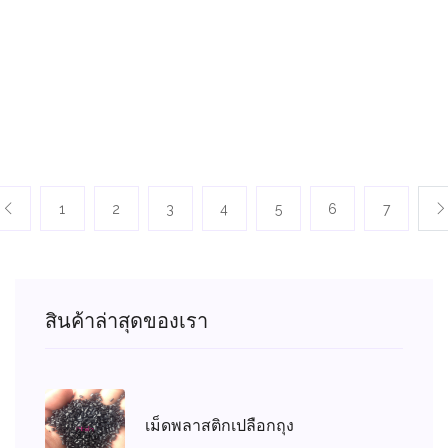
1
2
3
4
5
6
7
สินค้าล่าสุดของเรา
เม็ดพลาสติกเปลือกถุง