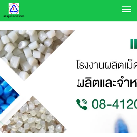
084-120-9888
plasthai@hotmail.com
Blog