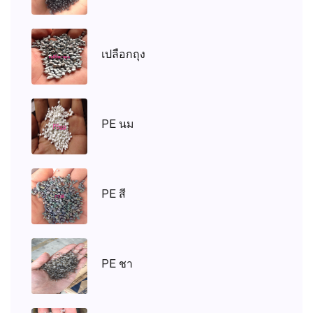
เปลือกถุง
PE นม
PE สี
PE ชา