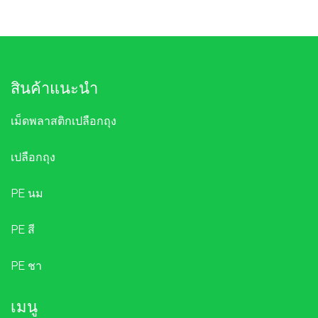
สินค้าแนะนำ
เม็ดพลาสติกเปลือกถุง
เปลือกถุง
PE นม
PE สี
PE ชา
เมนู