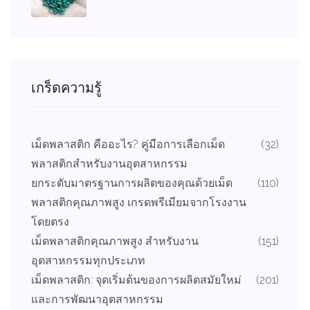
เกร็ดความรู้
เม็ดพลาสติก คืออะไร? คู่มือการเลือกเม็ด
(32)
พลาสติกสำหรับงานอุตสาหกรรม
ยกระดับมาตรฐานการผลิตของคุณด้วยเม็ด
(110)
พลาสติกคุณภาพสูง เกรดพรีเมียมจากโรงงาน
โดยตรง
เม็ดพลาสติกคุณภาพสูง สำหรับงาน
(151)
อุตสาหกรรมทุกประเภท
เม็ดพลาสติก: จุดเริ่มต้นของการผลิตสมัยใหม่
(201)
และการพัฒนาอุตสาหกรรม