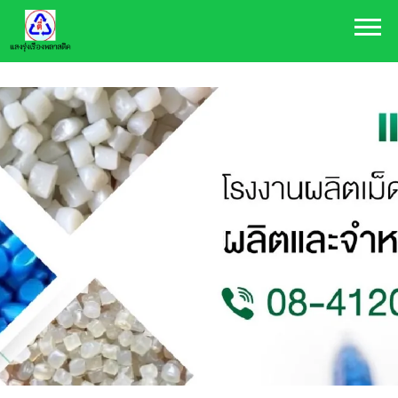
084-120-9888
plasthai@hotmail.com
Blog