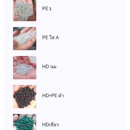
PE 1
PE ใส A
HD นม
HD+PE ดำ
HDเขียว