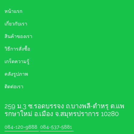
หน้าแรก
เกี่ยวกับเรา
สินค้าของเรา
วิธีการสั่งชื้อ
เกร็ดความรู้
คลังรูปภาพ
ติดต่อเรา
259 ม.3 ซ.รอดบรรจง ถ.บางพลี-ตำหรุ ต.แพ
รกษาใหม่ อ.เมือง จ.สมุทรปราการ 10280
084-120-9888
084-537-5881