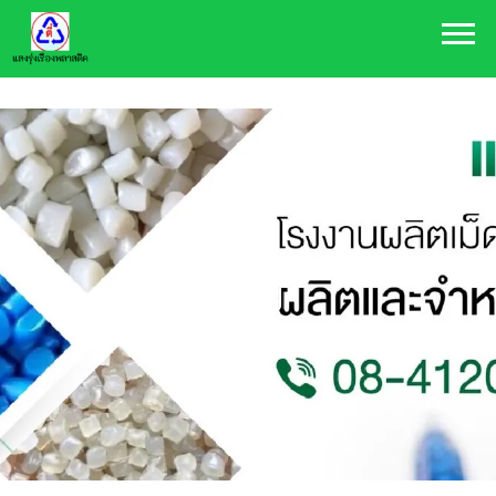
084-120-9888
plasthai@hotmail.com
Blog