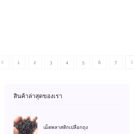
1
2
3
4
5
6
7
สินค้าล่าสุดของเรา
เม็ดพลาสติกเปลือกถุง