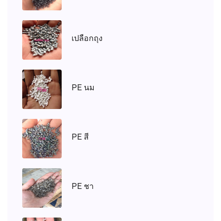
เปลือกถุง
PE นม
PE สี
PE ชา