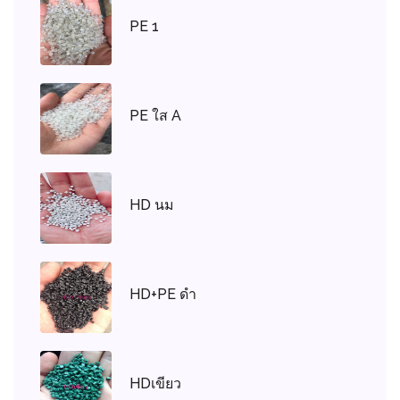
PE 1
PE ใส A
HD นม
HD+PE ดำ
HDเขียว