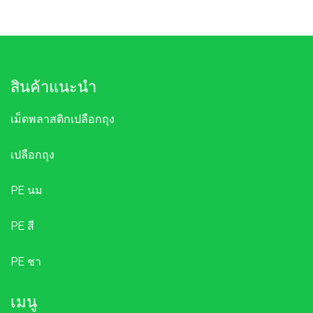
สินค้าแนะนำ
เม็ดพลาสติกเปลือกถุง
เปลือกถุง
PE นม
PE สี
PE ชา
เมนู