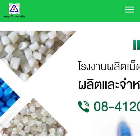
084-120-9888
plasthai@hotmail.com
Blog