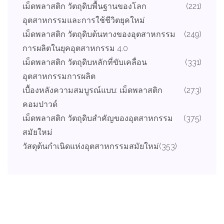
เม็ดพลาสติก วัตถุดิบพื้นฐานของโลก
(221)
อุตสาหกรรมและการใช้ชีวิตยุคใหม่
เม็ดพลาสติก วัตถุดิบต้นทางของอุตสาหกรรม
(249)
การผลิตในยุคอุตสาหกรรม 4.0
เม็ดพลาสติก วัตถุดิบหลักที่ขับเคลื่อน
(331)
อุตสาหกรรมการผลิต
เบื้องหลังความสมบูรณ์แบบ: เม็ดพลาสติก
(273)
คอมปาวด์
เม็ดพลาสติก วัตถุดิบสำคัญของอุตสาหกรรม
(375)
สมัยใหม่
วัสดุต้นกำเนิดแห่งอุตสาหกรรมสมัยใหม่
(353)