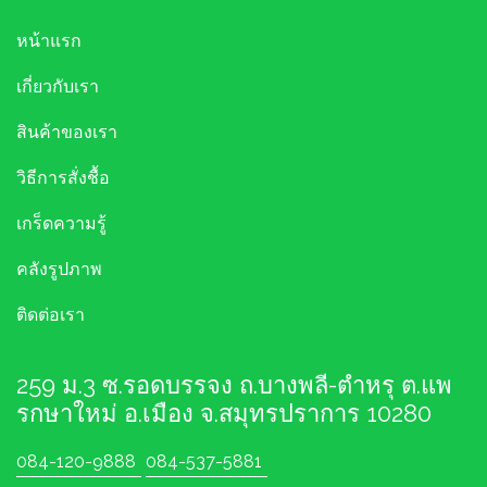
หน้าแรก
เกี่ยวกับเรา
สินค้าของเรา
วิธีการสั่งชื้อ
เกร็ดความรู้
คลังรูปภาพ
ติดต่อเรา
259 ม.3 ซ.รอดบรรจง ถ.บางพลี-ตำหรุ ต.แพ
รกษาใหม่ อ.เมือง จ.สมุทรปราการ 10280
084-120-9888
084-537-5881