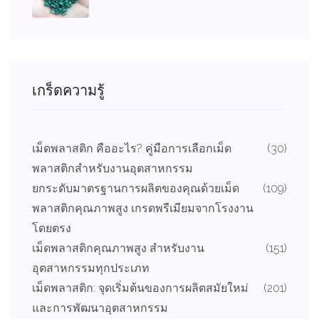
เกร็ดความรู้
เม็ดพลาสติก คืออะไร? คู่มือการเลือกเม็ด
(30)
พลาสติกสำหรับงานอุตสาหกรรม
ยกระดับมาตรฐานการผลิตของคุณด้วยเม็ด
(109)
พลาสติกคุณภาพสูง เกรดพรีเมียมจากโรงงาน
โดยตรง
เม็ดพลาสติกคุณภาพสูง สำหรับงาน
(151)
อุตสาหกรรมทุกประเภท
เม็ดพลาสติก: จุดเริ่มต้นของการผลิตสมัยใหม่
(201)
และการพัฒนาอุตสาหกรรม