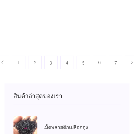
1
2
3
4
5
6
7
สินค้าล่าสุดของเรา
เม็ดพลาสติกเปลือกถุง