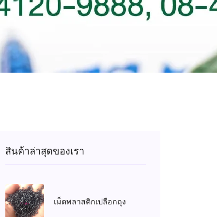
สินค้าล่าสุดของเรา
เม็ดพลาสติกเปลือกถุง