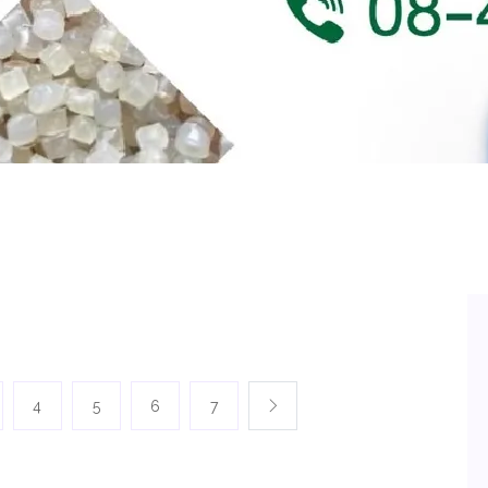
4
5
6
7