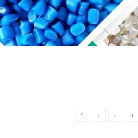
1
2
3