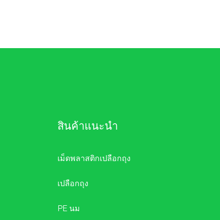
สินค้าแนะนำ
เม็ดพลาสติกเปลือกถุง
เปลือกถุง
PE นม