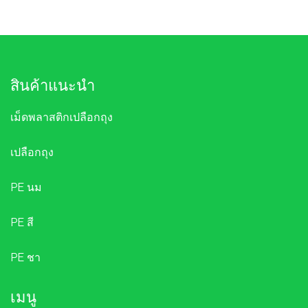
สินค้าแนะนำ
เม็ดพลาสติกเปลือกถุง
เปลือกถุง
PE นม
PE สี
PE ชา
เมนู