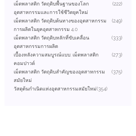
เม็ดพลาสติก วัตถุดิบพื้นฐานของโลก
(222)
อุตสาหกรรมและการใช้ชีวิตยุคใหม่
เม็ดพลาสติก วัตถุดิบต้นทางของอุตสาหกรรม
(249)
การผลิตในยุคอุตสาหกรรม 4.0
เม็ดพลาสติก วัตถุดิบหลักที่ขับเคลื่อน
(333)
อุตสาหกรรมการผลิต
เบื้องหลังความสมบูรณ์แบบ: เม็ดพลาสติก
(273)
คอมปาวด์
เม็ดพลาสติก วัตถุดิบสำคัญของอุตสาหกรรม
(375)
สมัยใหม่
วัสดุต้นกำเนิดแห่งอุตสาหกรรมสมัยใหม่
(354)