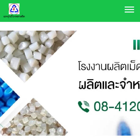
084-120-9888
plasthai@hotmail.com
Blog