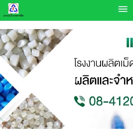
084-120-9888
plasthai@hotmail.com
Blog