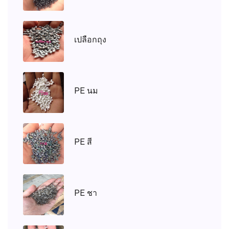
เปลือกถุง
PE นม
PE สี
PE ชา