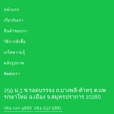
หน้าแรก
เกี่ยวกับเรา
สินค้าของเรา
วิธีการสั่งชื้อ
เกร็ดความรู้
คลังรูปภาพ
ติดต่อเรา
259 ม.3 ซ.รอดบรรจง ถ.บางพลี-ตำหรุ ต.แพ
รกษาใหม่ อ.เมือง จ.สมุทรปราการ 10280
084-120-9888
084-537-5881