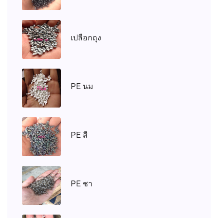
เปลือกถุง
PE นม
PE สี
PE ชา