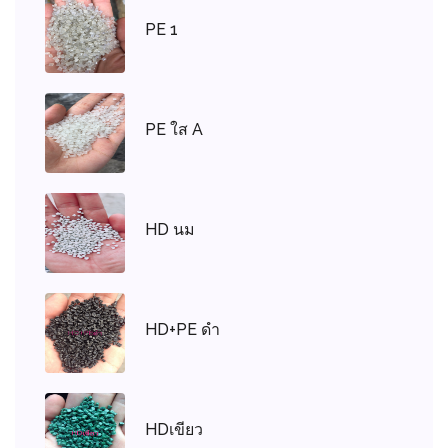
PE 1
PE ใส A
HD นม
HD+PE ดำ
HDเขียว