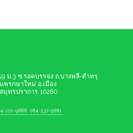
59 ม.3 ซ.รอดบรรจง ถ.บางพลี-ตำหรุ
.แพรกษาใหม่ อ.เมือง
.สมุทรปราการ 10280
4-120-9888
084-537-5881