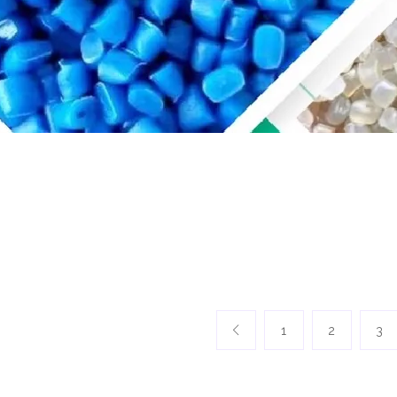
1
2
3