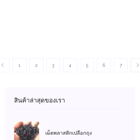
1
2
3
4
5
6
7
สินค้าล่าสุดของเรา
เม็ดพลาสติกเปลือกถุง