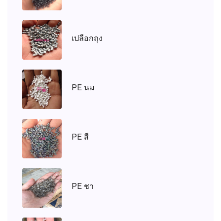
เปลือกถุง
PE นม
PE สี
PE ชา