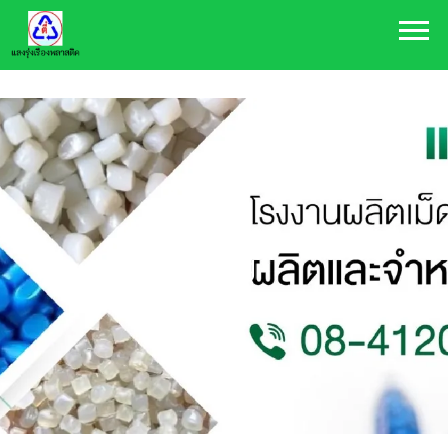
084-120-9888
plasthai@hotmail.com
Blog