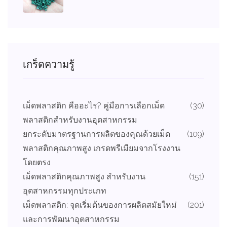
เกร็ดความรู้
เม็ดพลาสติก คืออะไร? คู่มือการเลือกเม็ด
(30)
พลาสติกสำหรับงานอุตสาหกรรม
ยกระดับมาตรฐานการผลิตของคุณด้วยเม็ด
(109)
พลาสติกคุณภาพสูง เกรดพรีเมียมจากโรงงาน
โดยตรง
เม็ดพลาสติกคุณภาพสูง สำหรับงาน
(151)
อุตสาหกรรมทุกประเภท
เม็ดพลาสติก: จุดเริ่มต้นของการผลิตสมัยใหม่
(201)
และการพัฒนาอุตสาหกรรม