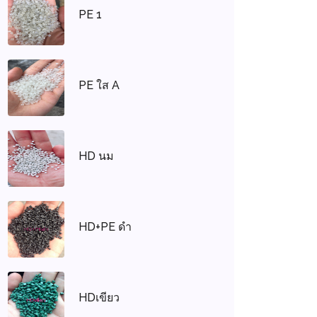
PE 1
PE ใส A
HD นม
HD+PE ดำ
HDเขียว