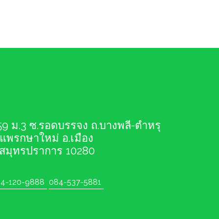
59 ม.3 ซ.รอดบรรจง ถ.บางพลี-ตำหรุ
.แพรกษาใหม่ อ.เมือง
.สมุทรปราการ 10280
4-120-9888
084-537-5881