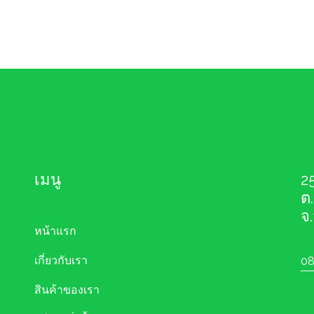
เมนู
2
ต
จ
หน้าแรก
เกี่ยวกับเรา
08
สินค้าของเรา