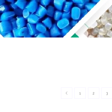
1
2
3