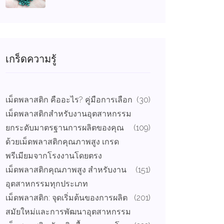
เกร็ดความรู้
เม็ดพลาสติก คืออะไร? คู่มือการเลือก
(30)
เม็ดพลาสติกสำหรับงานอุตสาหกรรม
ยกระดับมาตรฐานการผลิตของคุณ
(109)
ด้วยเม็ดพลาสติกคุณภาพสูง เกรด
พรีเมียมจากโรงงานโดยตรง
เม็ดพลาสติกคุณภาพสูง สำหรับงาน
(151)
อุตสาหกรรมทุกประเภท
เม็ดพลาสติก: จุดเริ่มต้นของการผลิต
(201)
สมัยใหม่และการพัฒนาอุตสาหกรรม