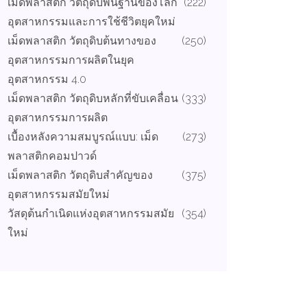
เม็ดพลาสติก วัตถุดิบพื้นฐานของโลก
(222)
อุตสาหกรรมและการใช้ชีวิตยุคใหม่
เม็ดพลาสติก วัตถุดิบต้นทางของ
(250)
อุตสาหกรรมการผลิตในยุค
อุตสาหกรรม 4.0
เม็ดพลาสติก วัตถุดิบหลักที่ขับเคลื่อน
(333)
อุตสาหกรรมการผลิต
เบื้องหลังความสมบูรณ์แบบ: เม็ด
(273)
พลาสติกคอมปาวด์
เม็ดพลาสติก วัตถุดิบสำคัญของ
(375)
อุตสาหกรรมสมัยใหม่
วัสดุต้นกำเนิดแห่งอุตสาหกรรมสมัย
(354)
ใหม่